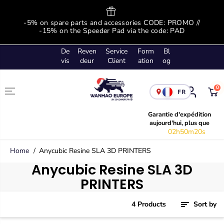
SKIP TO
CONTENT
ge
-5% on spare parts and accessories CODE: PROMO //
-
!
-15% on the Speeder Pad via the code: PAD
De
Reven
Service
Form
Bl
vis
deur
Client
ation
og
0
FR
Garantie d'expédition
aujourd'hui, plus que
02h50m20s
Home
Anycubic Resine SLA 3D PRINTERS
Anycubic Resine SLA 3D
PRINTERS
4 Products
Sort by