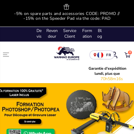
SKIP TO
CONTENT
ge
-5% on spare parts and accessories CODE: PROMO //
-
!
-15% on the Speeder Pad via the code: PAD
De
Reven
Service
Form
Bl
vis
deur
Client
ation
og
0
FR
Garantie d'expédition
lundi, plus que
70h58m15s