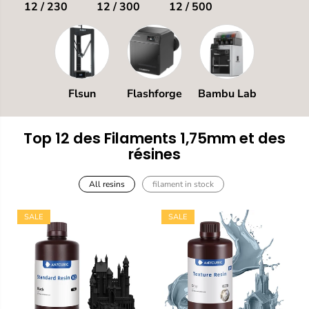
12 / 230
12 / 300
12 / 500
Flsun
Flashforge
Bambu Lab
Top 12 des Filaments 1,75mm et des
résines
All resins
filament in stock
SALE
SALE