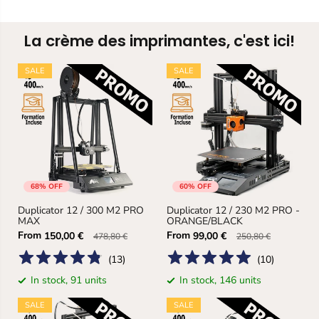
La crème des imprimantes, c'est ici!
SALE
SALE
68% OFF
60% OFF
Duplicator 12 / 300 M2 PRO
Duplicator 12 / 230 M2 PRO -
MAX
ORANGE/BLACK
From
From
150,00 €
99,00 €
478,80 €
250,80 €
(
13
)
(
10
)
In stock, 91 units
In stock, 146 units
SALE
SALE