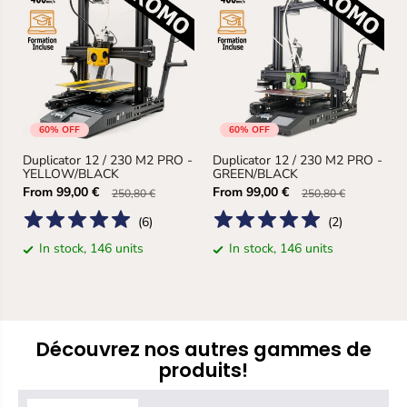
60% OFF
60% OFF
Duplicator 12 / 230 M2 PRO -
Duplicator 12 / 230 M2 PRO -
YELLOW/BLACK
GREEN/BLACK
From
From
99,00 €
99,00 €
250,80 €
250,80 €
(
6
)
(
2
)
In stock, 146 units
In stock, 146 units
Découvrez nos autres gammes de
produits!