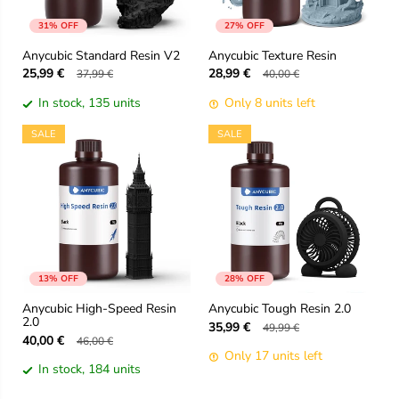
31% OFF
27% OFF
Anycubic Standard Resin V2
Anycubic Texture Resin
25,99 €
28,99 €
37,99 €
40,00 €
In stock, 135 units
Only 8 units left
SALE
SALE
13% OFF
28% OFF
Anycubic High-Speed Resin
Anycubic Tough Resin 2.0
2.0
35,99 €
49,99 €
40,00 €
46,00 €
Only 17 units left
In stock, 184 units