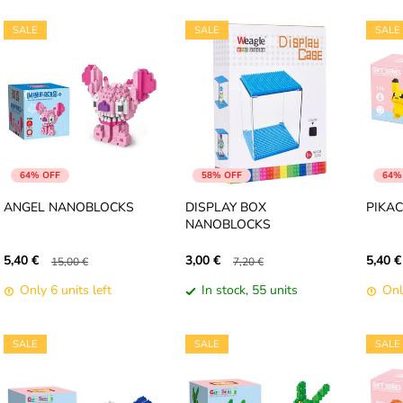
SALE
SALE
SALE
64% OFF
58% OFF
64%
ANGEL NANOBLOCKS
DISPLAY BOX
PIKA
NANOBLOCKS
5,40 €
3,00 €
5,40 €
15,00 €
7,20 €
Only 6 units left
In stock, 55 units
Onl
SALE
SALE
SALE