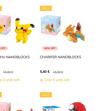
SALE
 OFF
64% OFF
CHU NANOBLOCKS
CHARIFER NANOBLOCKS
5,40 €
15,00 €
15,00 €
y 2 units left
Only 5 units left
SALE