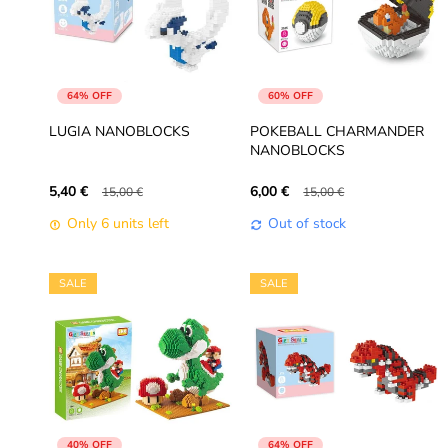
64% OFF
60% OFF
LUGIA NANOBLOCKS
POKEBALL CHARMANDER
NANOBLOCKS
5,40 €
6,00 €
15,00 €
15,00 €
Only 6 units left
Out of stock
SALE
SALE
40% OFF
64% OFF