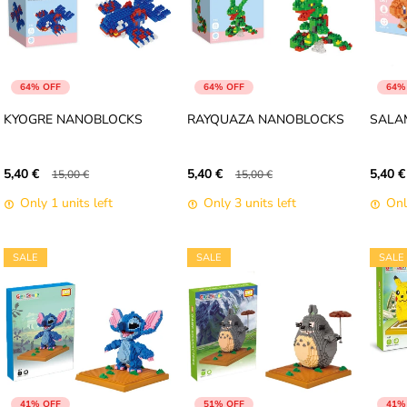
64% OFF
64% OFF
64%
KYOGRE NANOBLOCKS
RAYQUAZA NANOBLOCKS
SALA
5,40 €
5,40 €
5,40 €
15,00 €
15,00 €
Only 1 units left
Only 3 units left
Onl
SALE
SALE
SALE
41% OFF
51% OFF
41%