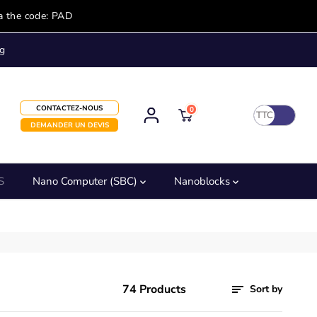
a the code: PAD
g
CONTACTEZ-NOUS
0
TTC
DEMANDER UN DEVIS
S
Nano Computer (SBC)
Nanoblocks
74 Products
Sort by