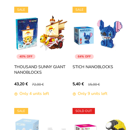
SALE
SALE
40% OFF
64% OFF
THOUSAND SUNNY GIANT
STICH NANOBLOCKS
NANOBLOCKS
43,20 €
5,40 €
72,00 €
15,00 €
Only 4 units left
Only 9 units left
SALE
SOLD OUT