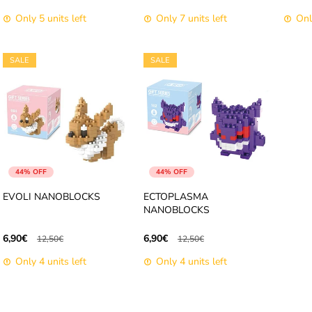
Only 5 units left
Only 7 units left
Onl
SALE
SALE
44% OFF
44% OFF
EVOLI NANOBLOCKS
ECTOPLASMA
NANOBLOCKS
6,90€
6,90€
12,50€
12,50€
Only 4 units left
Only 4 units left