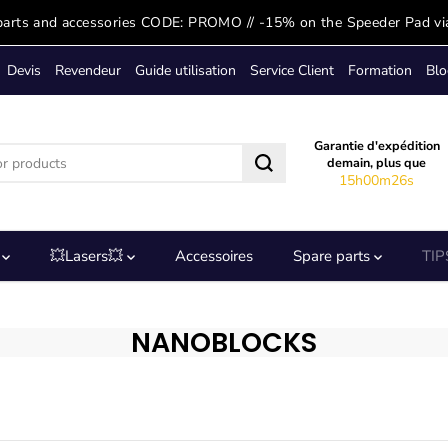
parts and accessories CODE: PROMO // -15% on the Speeder Pad vi
Devis
Revendeur
Guide utilisation
Service Client
Formation
Blo
Garantie d'expédition
demain, plus que
15h00m25s
s
💥Lasers💥
Accessoires
Spare parts
TIP
NANOBLOCKS