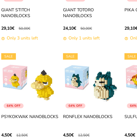
GIANT STITCH
GIANT TOTORO
PIKA
NANOBLOCKS
NANOBLOCKS
29,10€
24,10€
29,10
50,00€
50,00€
Only 3 units left
Only 1 units left
Onl
SALE
SALE
SALE
64% OFF
64% OFF
64%
PSYKOKWAK NANOBLOCKS
RONFLEX NANOBLOCKS
SULF
4,50€
4,50€
4,50€
12,50€
12,50€