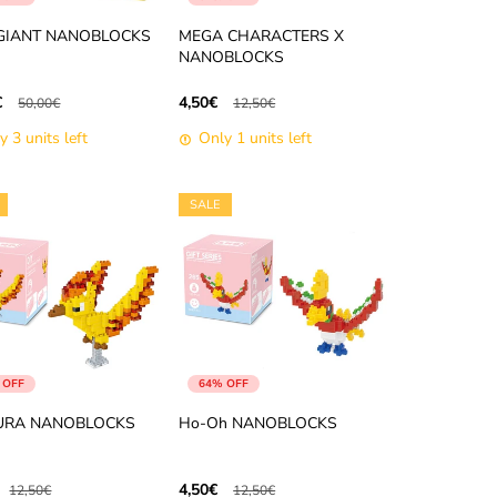
 GIANT NANOBLOCKS
MEGA CHARACTERS X
NANOBLOCKS
€
4,50€
50,00€
12,50€
y 3 units left
Only 1 units left
SALE
 OFF
64% OFF
URA NANOBLOCKS
Ho-Oh NANOBLOCKS
4,50€
12,50€
12,50€