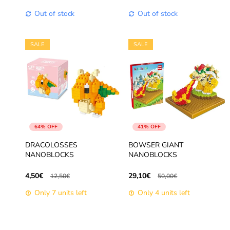
Out of stock
Out of stock
SALE
SALE
64% OFF
41% OFF
DRACOLOSSES
BOWSER GIANT
NANOBLOCKS
NANOBLOCKS
4,50€
29,10€
12,50€
50,00€
Only 7 units left
Only 4 units left