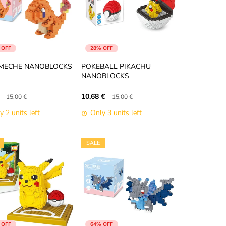
 OFF
28% OFF
MECHE NANOBLOCKS
POKEBALL PIKACHU
NANOBLOCKS
10,68 €
15,00 €
15,00 €
y 2 units left
Only 3 units left
SALE
 OFF
64% OFF