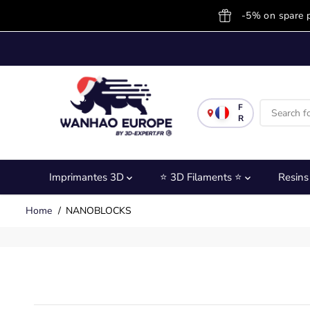
SKIP TO
-5% on spare 
CONTENT
F
R
Imprimantes 3D
⭐ 3D Filaments ⭐
Resin
Home
NANOBLOCKS