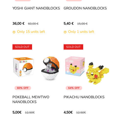
YOSHI GIANT NANOBLOCKS
GROUDON NANOBLOCKS
36,00 €
5,40 €
60,00 €
15,00 €
Only 15 units left
Only 1 units left
SOLD OUT
SOLD OUT
60% OFF
64% OFF
POKEBALL MEWTWO
PIKACHU NANOBLOCKS
NANOBLOCKS
5,00€
4,50€
12,50€
12,50€