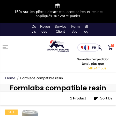
SKIP TO
CONTENT
ge
-15% sur les pièces détachées, accessoires et résines
!
appliqués sur votre panier
De
Reven
Service
Form
Bl
vis
deur
Client
ation
og
0
FR
Garantie d'expédition
lundi, plus que
24h24m53s
Home
Formlabs compatible resin
Formlabs compatible resin
1 Product
Sort by
SALE