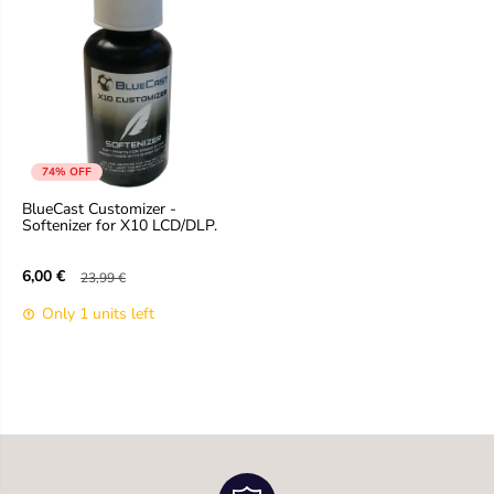
74% OFF
BlueCast Customizer -
Softenizer for X10 LCD/DLP.
6,00 €
23,99 €
S
R
a
e
Only 1 units left
l
g
e
u
p
l
r
a
i
r
c
p
e
r
i