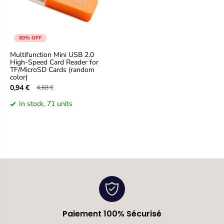
c
c
e
e
80% OFF
Multifunction Mini USB 2.0
High-Speed Card Reader for
TF/MicroSD Cards (random
color)
0,94 €
4,68 €
S
R
a
e
In stock, 71 units
l
g
e
u
p
l
r
a
i
r
c
p
e
r
i
c
e
Paiement 100% Sécurisé