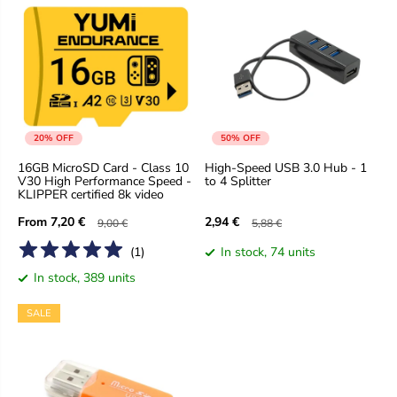
20% OFF
50% OFF
16GB MicroSD Card - Class 10
High-Speed USB 3.0 Hub - 1
V30 High Performance Speed -
to 4 Splitter
KLIPPER certified 8k video
From
7,20 €
2,94 €
9,00 €
5,88 €
S
R
S
R
a
e
a
e
(
1
)
In stock, 74 units
l
g
l
g
In stock, 389 units
e
u
e
u
p
l
p
l
r
a
r
a
SALE
i
r
i
r
c
p
c
p
e
r
e
r
i
i