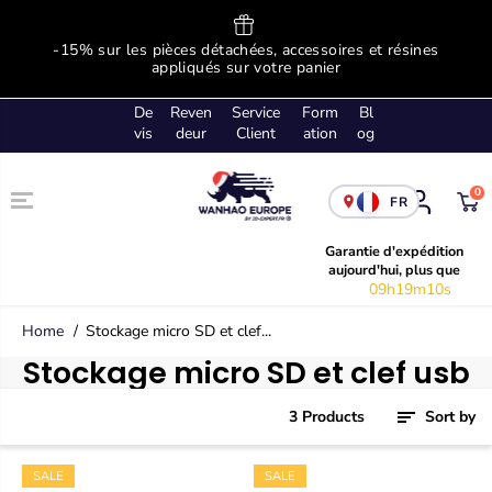
SKIP TO
CONTENT
ge
-15% sur les pièces détachées, accessoires et résines
!
appliqués sur votre panier
De
Reven
Service
Form
Bl
vis
deur
Client
ation
og
0
FR
Garantie d'expédition
aujourd'hui, plus que
09h19m09s
Home
Stockage micro SD et clef...
Stockage micro SD et clef usb
3 Products
Sort by
SALE
SALE