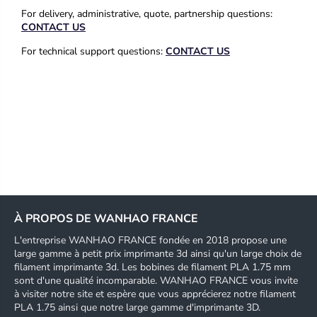
For delivery, administrative, quote, partnership questions:
CONTACT US
For technical support questions:
CONTACT US
À PROPOS DE WANHAO FRANCE
L'entreprise WANHAO FRANCE fondée en 2018 propose une
large gamme à petit prix imprimante 3d ainsi qu'un large choix de
filament imprimante 3d. Les bobines de filament PLA 1.75 mm
sont d'une qualité incomparable. WANHAO FRANCE vous invite
à visiter notre site et espère que vous apprécierez notre filament
PLA 1.75 ainsi que notre large gamme d'imprimante 3D.