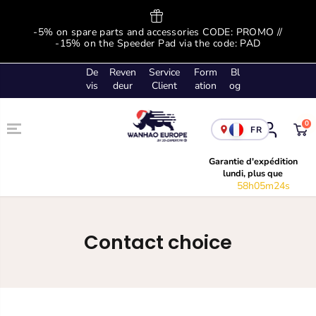
SKIP TO
CONTENT
ge
-5% on spare parts and accessories CODE: PROMO //
-
!
-15% on the Speeder Pad via the code: PAD
De
Reven
Service
Form
Bl
vis
deur
Client
ation
og
0
FR
Garantie d'expédition
lundi, plus que
58h05m23s
Contact choice