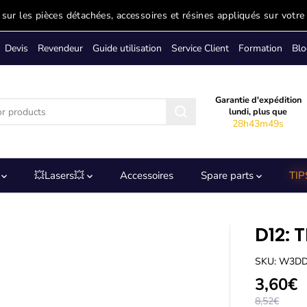
sur les pièces détachées, accessoires et résines appliqués sur votre
Devis
Revendeur
Guide utilisation
Service Client
Formation
Blo
Garantie d'expédition
lundi, plus que
28h43m48s
s
💥Lasers💥
Accessoires
Spare parts
TIP
D12: 
SKU: W3D
3,60€
8,52€
S