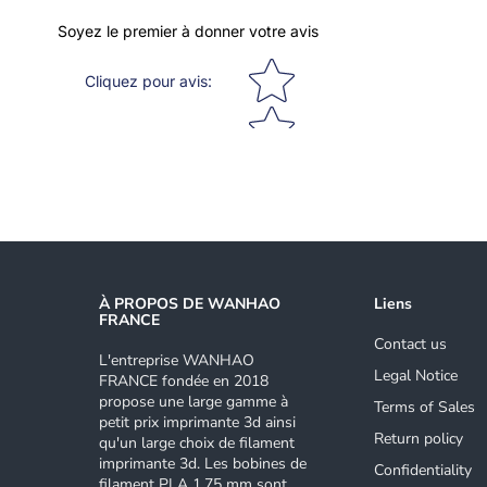
Soyez le premier à donner votre avis
Star rating
Cliquez pour avis
:
À PROPOS DE WANHAO
Liens
FRANCE
Contact us
L'entreprise WANHAO
Legal Notice
FRANCE fondée en 2018
propose une large gamme à
Terms of Sales
petit prix imprimante 3d ainsi
Return policy
qu'un large choix de filament
imprimante 3d. Les bobines de
Confidentiality
filament PLA 1.75 mm sont