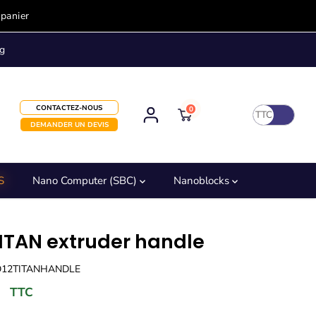
 panier
g
CONTACTEZ-NOUS
0
TTC
DEMANDER UN DEVIS
S
Nano Computer (SBC)
Nanoblocks
TITAN extruder handle
D12TITANHANDLE
TTC