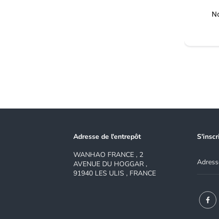
h
a
No
n
d
l
e
Adresse de l'entrepôt
S'inscr
WANHAO FRANCE , 2
AVENUE DU HOGGAR ,
91940 LES ULIS , FRANCE