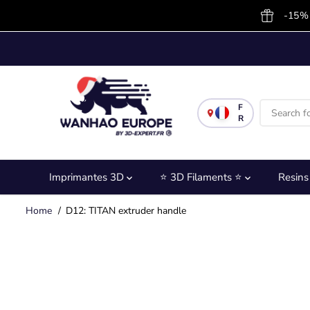
SKIP TO
-15% 
CONTENT
F
R
Imprimantes 3D
⭐ 3D Filaments ⭐
Resin
Home
D12: TITAN extruder handle
SKIP TO
PRODUCT
INFORMATION