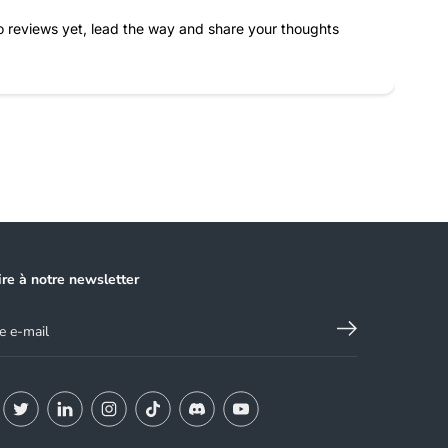
h
a
 reviews yet, lead the way and share your thoughts
n
d
l
e
ire à notre newsletter