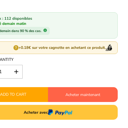
k : 112 disponibles
é demain matin
 demain dans 90 % des cas.
+0.18€ sur votre cagnotte en achetant ce produit.
?
ANTITY
I
n
c
r
ADD TO CART
e
Acheter maintenant
a
s
e
Acheter avec
q
u
a